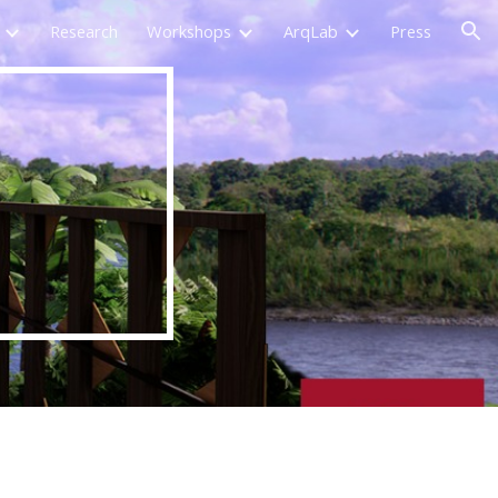
Research
Workshops
ArqLab
Press
ion