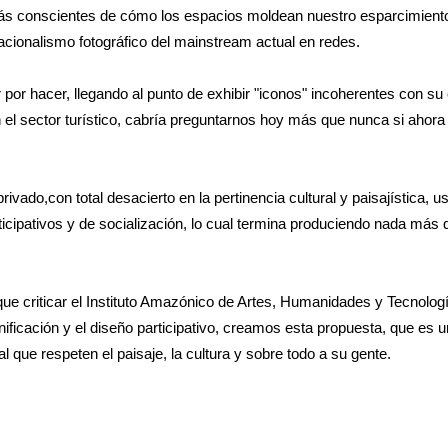
 conscientes de cómo los espacios moldean nuestro esparcimiento y
cionalismo fotográfico del mainstream actual en redes.
or hacer, llegando al punto de exhibir "iconos" incoherentes con su c
n el sector turístico, cabría preguntarnos hoy más que nunca si ahora
privado,con total desacierto en la pertinencia cultural y paisajística,
cipativos y de socialización, lo cual termina produciendo nada más q
ue criticar el Instituto Amazónico de Artes, Humanidades y Tecnolo
planificación y el diseño participativo, creamos esta propuesta, que 
l que respeten el paisaje, la cultura y sobre todo a su gente.