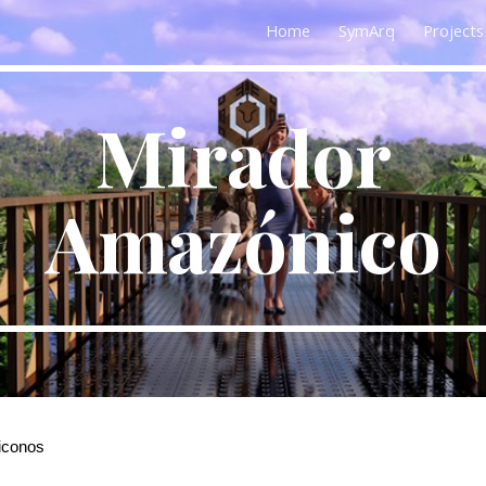
Home
SymArq
Projects
ip to main content
Skip to navigat
Mirador
Amazónico
 iconos