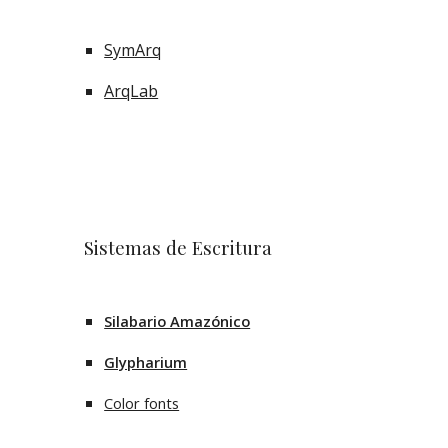
SymArq
ArqLab
Sistemas de Escritura
Silabario Amazónico
Glypharium
Color fonts